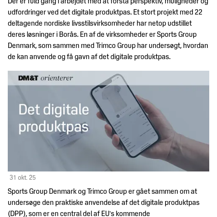
Handelsjura
Der er fuld gang i arbejdet med at forstå perspektiv, muligheder og
Dine
udfordringer ved det digitale produktpas. Et stort projekt med 22
Om
HR-
fordele
deltagende nordiske livsstilsvirksomheder har netop udstillet
os
Jura
som
deres løsninger i Borås. En af de virksomheder er Sports Group
medlem
Denmark, som sammen med Trimco Group har undersøgt, hvordan
Hvem
International
Politik
de kan anvende og få gavn af det digitale produktpas.
er
handel
Ramme- og
DM&T?
rabataftaler
DM&T's
Internationalt
Jobbørs
politiske
DM&T's
juridisk
Vores
arbejde
bestyrelse
netværk
medlemmer
Kontakt
Politiske
DM&T's
Kemi
Betingelser
prioriteter
medarbejdere
for
Presse
Mærkning
rådgivning
Branchens bidrag til
&
samfundsøkonomien
standarder
Vedtægter
DM&T
for fuldt
Sport
31 okt. 25
DM&T's forpligtelse
Persondata
medlemskab
til ansvarlig
Sports Group Denmark og Trimco Group er gået sammen om at
Told
virksomhedsadfærd
undersøge den praktiske anvendelse af det digitale produktpas
dmogt.ai
Vedtægter for
(DPP), som er en central del af EU's kommende
servicemedlemskab