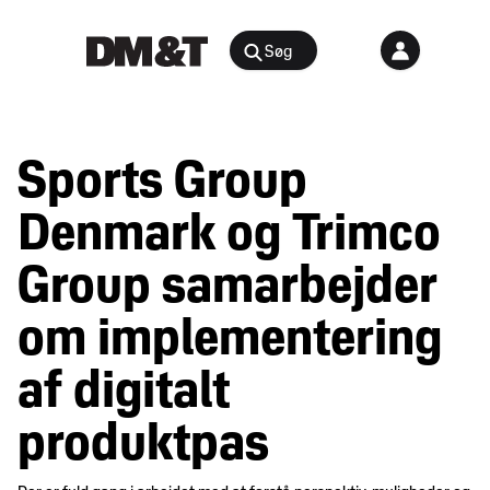
Søg
Rådgivning
Sports Group
Agenter &
Arrangementer
Distributører
Denmark og Trimco
Arbejdsmiljø
Nyheder
Group samarbejder
&
Bæredygtighed
indsigt
og
om implementering
samfundsansvar
Juridisk
af digitalt
Digital
medlemsportal
E-
produktpas
handel
Medlemskab