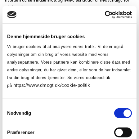
hvordan de kan indsamles, og hvilke skridt der er nødvendige for
at strømline processen.
Den anden fase fokuserer på at skalere initiativet ved hjælp af
Trimco Groups ProductDNA®-platform, herunder Certificate
Manager og de grundlæggende Product og Digital Manager-
Denne hjemmeside bruger cookies
værktøjer. I denne fase er formålet at opfylde ESPR-kravene og
Vi bruger cookies til at analysere vores trafik. Vi deler også
samtidig forberede en bredere implementering. Derfor er det
oplysninger om din brug af vores website med vores
tværfunktionelle samarbejde inden for Sports Group Denmark er
analysepartnere. Vores partnere kan kombinere disse data med
et centralt element, fordi det sikrer samordning på tværs af teams.
andre oplysninger, du har givet dem, eller som de har indsamlet
I en undersøgelse, som blev gennemført under projektet, kom det
fra din brug af deres tjenester. Se vores cookiepolitik
frem, at slutbrugerne prioriterer information om
https://www.dmogt.dk/cookie-politik
på
arbejdsforholdene i produktionsleddet, når de får adgang til et
produktpas. Denne læring understreger vigtigheden af
transparens, ikke kun for at overholde reglerne, men også for at
Samtykkevalg
opbygge tillid hos kunderne.
Nødvendig
Samarbejde om praktiske
Præferencer