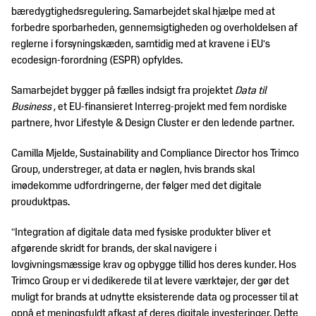
Trends
DM&T's
bæredygtighedsregulering. Samarbejdet skal hjælpe med at
&
historie
forbedre sporbarheden, gennemsigtigheden og overholdelsen af
design
reglerne i forsyningskæden, samtidig med at kravene i EU's
Brancheerklæringer
ecodesign-forordning (ESPR) opfyldes.
Udvidet
producentansvar
Samarbejdet bygger på fælles indsigt fra projektet
Data til
Business
, et EU-finansieret Interreg-projekt med fem nordiske
partnere, hvor Lifestyle & Design Cluster er den ledende partner.
Camilla Mjelde, Sustainability and Compliance Director hos Trimco
Group, understreger, at data er nøglen, hvis brands skal
imødekomme udfordringerne, der følger med det digitale
prouduktpas.
"Integration af digitale data med fysiske produkter bliver et
afgørende skridt for brands, der skal navigere i
lovgivningsmæssige krav og opbygge tillid hos deres kunder. Hos
Trimco Group er vi dedikerede til at levere værktøjer, der gør det
muligt for brands at udnytte eksisterende data og processer til at
opnå et meningsfuldt afkast af deres digitale investeringer. Dette