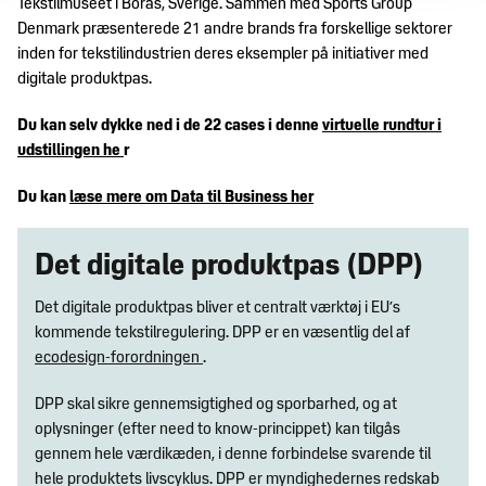
Tekstilmuseet i Borås, Sverige. Sammen med Sports Group
Denmark præsenterede 21 andre brands fra forskellige sektorer
inden for tekstilindustrien deres eksempler på initiativer med
digitale produktpas.
Du kan selv dykke ned i de 22 cases i denne
virtuelle rundtur i
udstillingen he
r
Du kan
læse mere om Data til Business her
Det digitale produktpas (DPP)
Det digitale produktpas bliver et centralt værktøj i EU’s
kommende tekstilregulering. DPP er en væsentlig del af
ecodesign-forordningen
.
DPP skal sikre gennemsigtighed og sporbarhed, og at
oplysninger (efter need to know-princippet) kan tilgås
gennem hele værdikæden, i denne forbindelse svarende til
hele produktets livscyklus. DPP er myndighedernes redskab