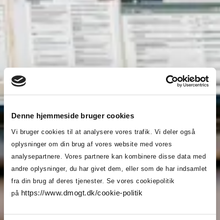
Trends
DM&T's
&
historie
design
Brancheerklæringer
Udvidet
producentansvar
DM&T's juridiske
Denne hjemmeside bruger cookies
medlemsportal
Vi bruger cookies til at analysere vores trafik. Vi deler også
Som medlem får du gratis adgang til et
oplysninger om din brug af vores website med vores
omfattende udvalg af juridiske kontrakter samt 20
analysepartnere. Vores partnere kan kombinere disse data med
digitale signaturer pr. medlem pr. år. Der kan
andre oplysninger, du har givet dem, eller som de har indsamlet
oprettes det antal brugere i virksomheden, som
fra din brug af deres tjenester. Se vores cookiepolitik
der er behov for.
https://www.dmogt.dk/cookie-politik
på
Portalen er udviklet for at give medlemmerne en
enkel og samlet adgang til centrale juridiske