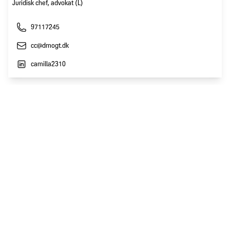
Juridisk chef, advokat (L)
97117245
cc@dmogt.dk
camilla2310
Få Seneste nyt
Tilmeld nyhedsbrev
Følg os