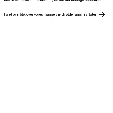
betale eksterne konsulenter og advokater unødige honorarer.
Få et overblik over vores mange værdifulde rammeaftaler
Agenter og distributører
Arbejdsmiljø
LÆS MERE
Bæredygtighed og samfundsansvar
LÆS MERE
Branchespecifikke FAQ'er
LÆS MERE
Digital
LÆS MERE
Handelsjura
LÆS MERE
HR Jura
LÆS MERE
International handel
LÆS MERE
Internationalt juridisk netværk
LÆS MERE
Kemi
LÆS MERE