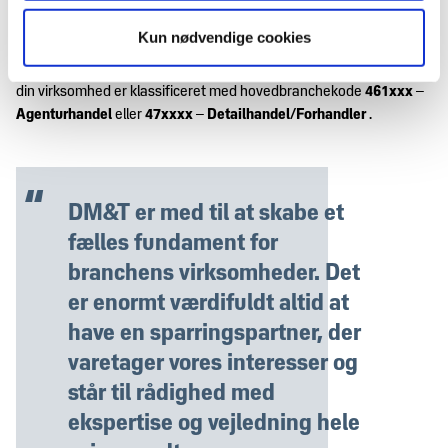
detaljeret oversigt over medlemstyperne.
Kun nødvendige cookies
Medlemskabet af DM&T er åbent for alle virksomheder i
livsstilsbranchen, dog kan medlemstypen ”detail” kun tegnes, hvis
din virksomhed er klassificeret med hovedbranchekode
461xxx –
Agenturhandel
eller
47xxxx – Detailhandel/Forhandler
.
DM&T er med til at skabe et
fælles fundament for
branchens virksomheder. Det
er enormt værdifuldt altid at
have en sparringspartner, der
varetager vores interesser og
står til rådighed med
ekspertise og vejledning hele