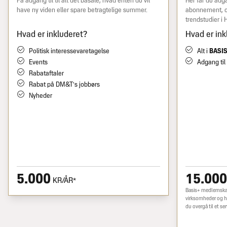
Få adgang til til alt det basale, hvad enten du vil
Her får du adgan
have ny viden eller spare betragtelige summer.
abonnement, o
trendstudier i
Hvad er inkluderet?
Hvad er ink
Politisk interessevaretagelse
Alt i
BASI
Events
Adgang til
Rabataftaler
Rabat på DM&T's jobbørs
Nyheder
5.000
15.000
KR/ÅR*
Basis+ medlemskab
virksomheder og ha
du overgå til et s