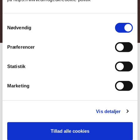
Medlemsfordele
Som medlem af
DM&T
opnår din virksomhed og
Samtykkevalg
alle ansatte en række fordele. Næsten uanset
Nødvendig
størrelsen og karakteren af din virksomhed, kan
DM&T hjælpe, og nedenfor får du et overblik over
vores forskellige typer af medlemskaber.
Præferencer
Som medlem af DM&T er du altid garanteret personlig og
Statistik
branchenær rådgivning i øjenhøjde. Hos os er du nemlig ikke bare
endnu et medlem.
Du er én, vi kender
.
Marketing
DM&T er dagligt en uvurderlig livline for
hundredvis
af mode-,
tekstil- og livsstilsvirksomheder i Danmark. Vores rådgivere leverer
hurtige og præcise
svar på de spørgsmål, der optager netop din
Vis detaljer
virksomhed.
Vi tilbyder fem forskellige typer af medlemskab og i oversigten
Tillad alle cookies
nedenfor kan du læse mere om dem. Du kan også downloade en