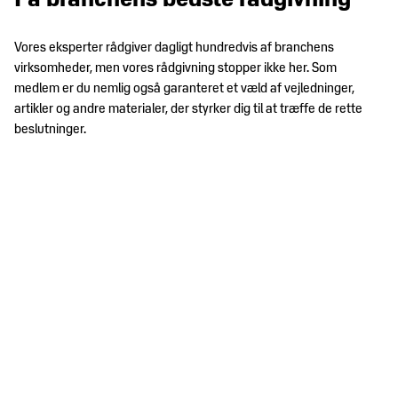
Vores eksperter rådgiver dagligt hundredvis af branchens
virksomheder, men vores rådgivning stopper ikke her. Som
medlem er du nemlig også garanteret et væld af vejledninger,
artikler og andre materialer, der styrker dig til at træffe de rette
beslutninger.
Agenter og distributører
Arbejdsmiljø
LÆS MERE
Bæredygtighed og samfundsansvar
LÆS MERE
Branchespecifikke FAQ'er
LÆS MERE
Digital
LÆS MERE
E-handel
LÆS MERE
Handelsjura
LÆS MERE
HR Jura
LÆS MERE
International handel
LÆS MERE