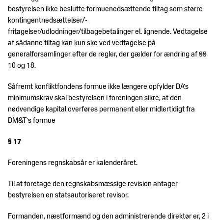
bestyrelsen ikke beslutte formuenedsættende tiltag som større
kontingentnedsættelser/-
fritagelser/udlodninger/tilbagebetalinger el. lignende. Vedtagelse
af sådanne tiltag kan kun ske ved vedtagelse på
generalforsamlinger efter de regler, der gælder for ændring af §§
10 og 18.
Såfremt konfliktfondens formue ikke længere opfylder DA’s
minimumskrav skal bestyrelsen i foreningen sikre, at den
nødvendige kapital overføres permanent eller midlertidigt fra
DM&T's formue
§ 17
Foreningens regnskabsår er kalenderåret.
Til at foretage den regnskabsmæssige revision antager
bestyrelsen en statsautoriseret revisor.
Formanden, næstformænd og den administrerende direktør er, 2 i