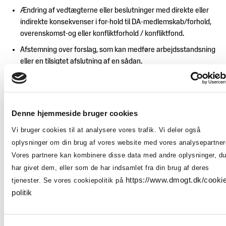
Ændring af vedtægterne eller beslutninger med direkte eller
indirekte konsekvenser i for-hold til DA-medlemskab/forhold,
overenskomst-og eller konfliktforhold / konfliktfond.
Afstemning over forslag, som kan medføre arbejdsstandsning
eller en tilsigtet afslutning af en sådan.
Ekstraordinære generalforsamlinger kan indkaldes af bestyrelsen,
når den finder det nødvendigt.
Denne hjemmeside bruger cookies
Såfremt mindst 1/3 af foreningens medlemmer skriftligt begærer
Vi bruger cookies til at analysere vores trafik. Vi deler også
det og anfører, hvilke sager man ønsker behandlet, skal
bestyrelsen ligeledes indkalde til en ekstraordinær
oplysninger om din brug af vores website med vores analysepartner
generalforsamling. De ekstraordinære generalforsamlinger
Vores partnere kan kombinere disse data med andre oplysninger, d
indvarsles hurtigst muligt, dog med et varsel på mindst 48 timer.
har givet dem, eller som de har indsamlet fra din brug af deres
Indkaldelserne skal i alle tilfælde ledsages af dagsordenen.
https://www.dmogt.dk/cooki
tjenester. Se vores cookiepolitik på
politik
På generalforsamlinger kan der kun tages beslutning i de på
dagsordenen anførte sager.