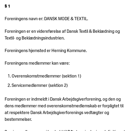
Handelsjura
Dine
§ 1
Om
HR-
fordele
os
Jura
som
Foreningens navn er: DANSK MODE & TEXTIL.
medlem
Hvem
International
Foreningen er en videreførelse af Dansk Textil & Beklædning og
Politik
er
handel
Ramme- og
Textil- og Beklædningsindustrien.
DM&T?
rabataftaler
DM&T's
Internationalt
Jobbørs
Foreningens hjemsted er Herning Kommune.
politiske
DM&T's
juridisk
Vores
arbejde
bestyrelse
netværk
medlemmer
Foreningens medlemmer kan være:
Kontakt
Politiske
DM&T's
Kemi
Betingelser
Overenskomstmedlemmer (sektion 1)
prioriteter
medarbejdere
for
Presse
Mærkning
Servicemedlemmer (sektion 2)
rådgivning
Branchens bidrag til
&
samfundsøkonomien
standarder
Vedtægter
DM&T
Foreningen er indmeldt i Dansk Arbejdsgiverforening, og den og
for fuldt
Sport
dens medlemmer med overenskomstmedlemskab er forpligtet til
DM&T's forpligtelse
Persondata
medlemskab
at respektere Dansk Arbejdsgiverforenings vedtægter og
til ansvarlig
bestemmelser.
Told
virksomhedsadfærd
Vedtægter for
servicemedlemskab