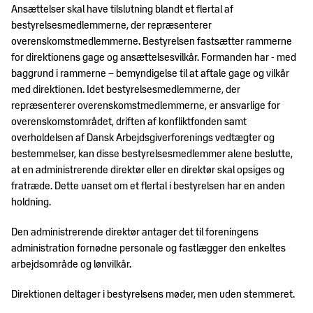
Ansættelser skal have tilslutning blandt et flertal af
bestyrelsesmedlemmerne, der repræsenterer
overenskomstmedlemmerne. Bestyrelsen fastsætter rammerne
for direktionens gage og ansættelsesvilkår. Formanden har - med
baggrund i rammerne – bemyndigelse til at aftale gage og vilkår
med direktionen. Idet bestyrelsesmedlemmerne, der
repræsenterer overenskomstmedlemmerne, er ansvarlige for
overenskomstområdet, driften af konfliktfonden samt
overholdelsen af Dansk Arbejdsgiverforenings vedtægter og
bestemmelser, kan disse bestyrelsesmedlemmer alene beslutte,
at en administrerende direktør eller en direktør skal opsiges og
fratræde. Dette uanset om et flertal i bestyrelsen har en anden
holdning.
Den administrerende direktør antager det til foreningens
administration fornødne personale og fastlægger den enkeltes
arbejdsområde og lønvilkår.
Direktionen deltager i bestyrelsens møder, men uden stemmeret.