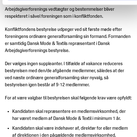
overenskomstområdet, driften af konfliktfonden og for at Dansk
Arbejdsgiverforenings vedtægter og bestemmelser bliver
respekteret i såvel foreningen som i konfliktfonden.
Konfliktfondens bestyrelse udpeger ved sit første møde efter
foreningens ordinære generalforsamling sin formand. Formanden
er samtidig Dansk Mode & Textils repræsentant i Dansk
Arbejdsgiverforenings bestyrelse.
Der vælges ingen suppleanter. I tilfælde af vakance reduceres
bestyrelsen med den/de afgående medlemmer, således at der
ved næste ordinære generalforsamling sker nyvalg, så
bestyrelsen igen består af 9-12 medlemmer.
For at være valgbar til bestyrelsen skal følgende krav være opfyldt:
Kandidaten skal repræsentere en medlemsvirksomhed, der
har været medlem af Dansk Mode & Textil i minimum 1 år.
Kandidaten skal være indehaver af, direktør for eller medlem
af direktionen i den pågældende medlemsvirksomhed.