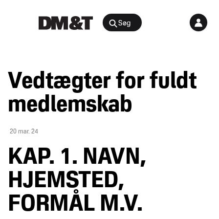
Søg
Rådgivning
Vedtægter for fuldt
Agenter &
Arrangementer
Distributører
medlemskab
Arbejdsmiljø
Nyheder
&
Bæredygtighed
20 mar. 24
indsigt
og
KAP. 1. NAVN,
samfundsansvar
Juridisk
Digital
HJEMSTED,
medlemsportal
E-
FORMÅL M.V.
handel
Medlemskab