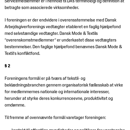
Servicemedlemmer er i henhold til DA’s terminologi og definition at
Trends
DM&T's
betragte som associerede virksomheder.
&
historie
design
I foreningen er der endvidere i overensstemmelse med Dansk
Brancheerklæringer
Udvidet
Arbejdsgiverforenings vedtægter etableret en faglig hjælpefond
producentansvar
med selvstændige vedtægter. Dansk Mode & Textils
”overenskomstmedlemmer” er underkastet disse vedtægters
bestemmelser. Den faglige hjælpefond benævnes Dansk Mode &
Textil’s konfliktfond.
§ 2
Foreningens formål er på tværs af tekstil- og
beklædningsbranchen gennem organisatorisk fællesskab at virke
for medlemmernes nationale og internationale interesser,
herunder at styrke deres konkurrenceevne, produktivitet og
omdømme.
Til fremme af ovennævnte formål varetager foreningen: