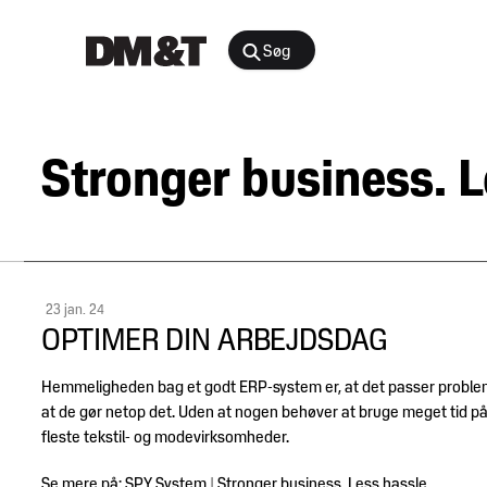
Søg
Rådgivning
Stronger business. L
Agenter &
Arrangementer
Distributører
Arbejdsmiljø
Nyheder
&
Bæredygtighed
indsigt
23 jan. 24
og
OPTIMER DIN ARBEJDSDAG
samfundsansvar
Juridisk
Digital
Hemmeligheden bag et godt ERP-system er, at det passer problemfrit
medlemsportal
at de gør netop det. Uden at nogen behøver at bruge meget tid på 
E-
fleste tekstil- og modevirksomheder.
handel
Medlemskab
Se mere på:
SPY System | Stronger business. Less hassle.