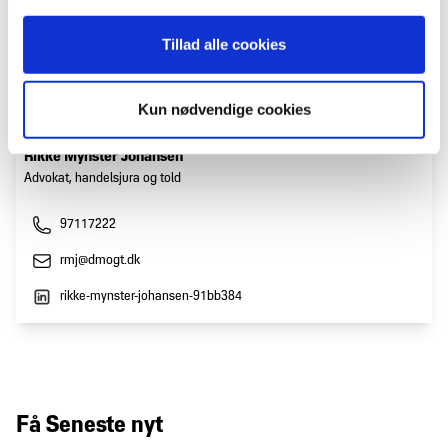
Tillad alle cookies
Kun nødvendige cookies
Rikke Mynster Johansen
Advokat, handelsjura og told
97117222
rmj@dmogt.dk
rikke-mynster-johansen-91bb384
Få Seneste nyt