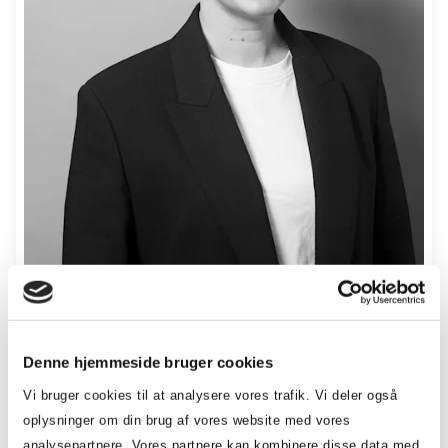
Trends
DM&T's
&
historie
design
Brancheerklæringer
Udvidet
producentansvar
Camilla Christensen
Denne hjemmeside bruger cookies
Juridisk chef, advokat (L)
Vi bruger cookies til at analysere vores trafik. Vi deler også
97117245
oplysninger om din brug af vores website med vores
analysepartnere. Vores partnere kan kombinere disse data med