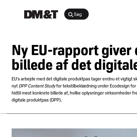
Søg
Rådgivning
Ny EU-rapport giver d
Agenter &
Arrangementer
Distributører
billede af det digita
Arbejdsmiljø
Nyheder
&
EU’s arbejde med det digitale produktpas tager endnu et vigtigt sk
Bæredygtighed
indsigt
nyt
DPP Content Study
for tekstilbeklædning under Ecodesign for
og
hidtil mest konkrete billede af, hvilke oplysninger virksomheder fr
samfundsansvar
digitale produktpas (DPP).
Juridisk
Digital
medlemsportal
E-
handel
Medlemskab