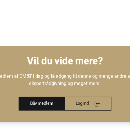
latform eller generere en QR-kode. Det bliver i høj grad et spørgsmål o
Vil du vide mere?
at indgå i DPP?
edlem af DM&T i dag og få adgang til denne og mange andre art
ekspertrådgivning og meget mere.
rier:
Bliv medlem
Log ind