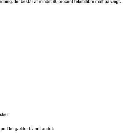
ædning, der består af mindst 80 procent tekstilfibre målt på vægt.
dsker
pe. Det gælder blandt andet: