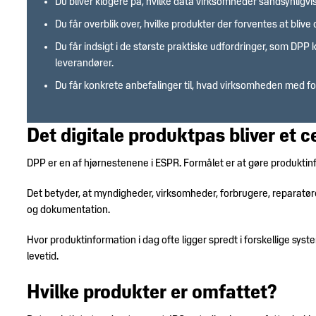
Du bliver klogere på, hvilke data virksomheder sandsynligv
Du får overblik over, hvilke produkter der forventes at bli
Du får indsigt i de største praktiske udfordringer, som DP
leverandører.
Du får konkrete anbefalinger til, hvad virksomheden med fo
Det digitale produktpas bliver et c
DPP er en af hjørnestenene i ESPR. Formålet er at gøre produkti
Det betyder, at myndigheder, virksomheder, forbrugere, reparatør
og dokumentation.
Hvor produktinformation i dag ofte ligger spredt i forskellige s
levetid.
Hvilke produkter er omfattet?