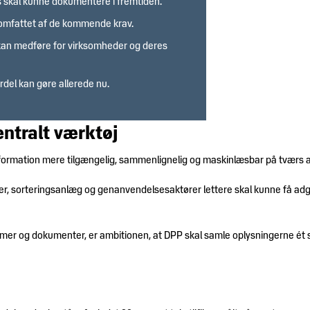
is skal kunne dokumentere i fremtiden.
ve omfattet af de kommende krav.
P kan medføre for virksomheder og deres
rdel kan gøre allerede nu.
entralt værktøj
nformation mere tilgængelig, sammenlignelig og maskinlæsbar på tværs 
er, sorteringsanlæg og genanvendelsesaktører lettere skal kunne få adg
ystemer og dokumenter, er ambitionen, at DPP skal samle oplysningerne 