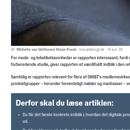
Trends
DM&T's
&
historie
design
Brancheerklæringer
Udvidet
producentansvar
Af
Michelle van Velthoven Utzon-Frank
-
mvu@dmogt.dk
- 15 jun. 26
For mode- og tekstilvirksomheder er rapporten interessant, fordi
forberedende studie, giver rapporten et værdifuldt indblik i den 
Samtidig er rapporten relevant for flere af DM&T’s medlemsvirks
produktgrupper – herunder forventeligt møbler og madrasser – ve
Derfor skal du læse artiklen:
Du får det første konkrete indblik i, hvordan det digitale p
ud.