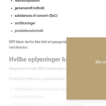
fiberkomposition
genanvendt indhold
substances of concern (SoC)
certificeringer
produktionsforhold
DPP bliver derfor ikke blot et spørgsmål om at vælge en teknisk p
værdikæden.
Hvilke oplysninger kan komme til 
Bliv m
Rapporten foreslår DPP-indhold inden for fire overordnede katego
Produktidentifikation og klassifikation
Identifikation af producent og relevante økonomiske aktører
Produktinformation
Dokumentation for overholdelse af lovgivningen