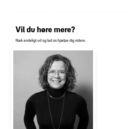
Under disse kategorier nævnes en række konkrete datapunkter, so
Vil du høre mere?
Ræk endeligt ud og lad os hjælpe dig videre.