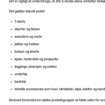
Det er vigtigt at understrege, at JRC’s studie alene omfatter bekl
Det gælder blandt andet:
T-shirts
skjorter og bluser
sweaters og veste
jakker og frakker
bukser og shorts
kjoler, nederdele og jumpsuits
leggings, strømper og sokker
undertøj
badetøj
tekstile accessories som huer, tørklæder, slips, bælter og han
Derimod forventes en række produktgrupper at falde uden for sco