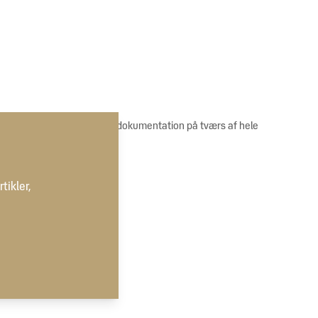
m datadeling, sporbarhed og dokumentation på tværs af hele
ikler,