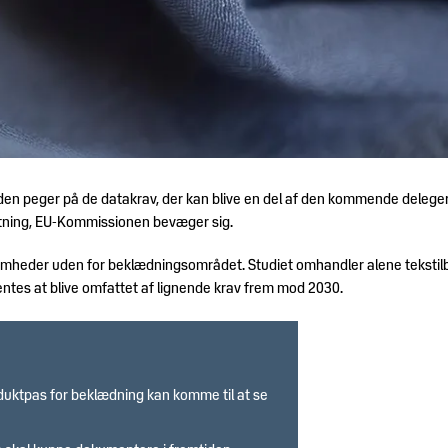
 den peger på de datakrav, der kan blive en del af den kommende deleger
retning, EU-Kommissionen bevæger sig.
omheder uden for beklædningsområdet. Studiet omhandler alene tekstilb
ntes at blive omfattet af lignende krav frem mod 2030.
roduktpas for beklædning kan komme til at se